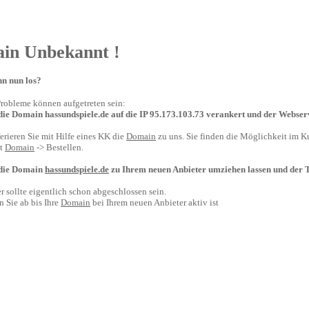
in Unbekannt !
nn nun los?
robleme können aufgetreten sein:
die Domain hassundspiele.de auf die IP 95.173.103.73 verankert und der Webserv
ferieren Sie mit Hilfe eines KK die
Domain
zu uns. Sie finden die Möglichkeit im K
t
Domain
-> Bestellen.
 die Domain
hassundspiele.de
zu Ihrem neuen Anbieter umziehen lassen und der Tr
r sollte eigentlich schon abgeschlossen sein.
n Sie ab bis Ihre
Domain
bei Ihrem neuen Anbieter aktiv ist